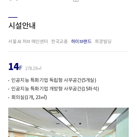
시설안내
서울 AI 허브 메인센터
한국교총
하이브랜드
희경빌딩
14
F
278.29㎡
인공지능 특화기업 독립형 사무공간(5개실)
인공지능 특화기업 개방형 사무공간(15좌석)
회의실(1개, 23㎡)