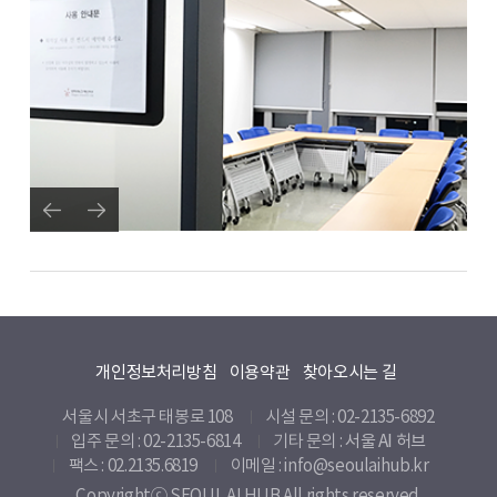
개인정보처리방침
이용약관
찾아오시는 길
서울시 서초구 태봉로 108
시설 문의 : 02-2135-6892
입주 문의 : 02-2135-6814
기타 문의 :
서울 AI 허브
팩스 : 02.2135.6819
이메일 : info@seoulaihub.kr
Copyrightⓒ SEOUL AI HUB All rights reserved.