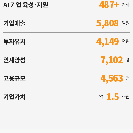
487+
AI 기업 육성·지원
개사
5,808
기업매출
억원
4,149
투자유치
억원
7,102
인재양성
명
4,563
고용규모
명
1.5
기업가치
약
조원