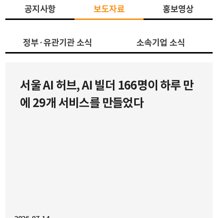
[피아스페이스] 태국 PTTOR과 ‘카페
[소식][서울 AI 허브] Cursor
서울 AI 허브, AI 빌더 166명이 하루 만
아마존’ AI 전환 실증
Hackathon Seoul vol.3 성황리 종
에 29개 서비스를 만들었다
료 (67명의 AI 빌더와 함께한 현장)
안녕하세요, 서울 AI 허브입니다.서울 AI 허브는 글로벌
AI 코딩 플랫폼 Cursor, AI 빌더 커뮤니티 Team Human
과 함께 진행한 『Cursor Hackathon Seoul vol.3』를
성공적으로 마무리하였습니다.166명의 신청자 중 선발된
67명의 AI 빌더(개발자, 기획자, 디자이너, 학생, 창업가
등)가 참여하여 총 29개 팀이 생성형 AI를 활용한 혁신적
인 아이디어를 선보였습니다.참가팀들은 AI Agent, 생산