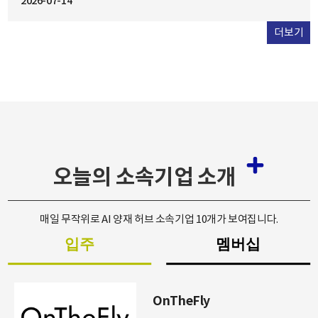
2026-07-14
2026.07.22
2026.07.21
성 도구, 금융, 리테일, 공공서비스는 물론, 서울시...
기
더보기
오늘의 소속기업 소개
매일 무작위로 AI 양재 허브 소속기업 10개가 보여집니다.
입주
멤버십
OnTheFly