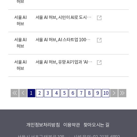
허브
서울 AI
서울 AI 허브, 시민이 AI로 도시문제 해결하는 혁신의 장 연다
허브
서울 AI
서울 AI 허브, AI 스타트업 100개사에 GPU 클라우드 20억원 규모 지원
허브
서울 AI
서울 AI 허브, 유망 AI기업과 'AI·빅데이터쇼' 공동관 열어
허브
1
2
3
4
5
6
7
8
9
10
개인정보처리방침
이용약관
찾아오시는 길