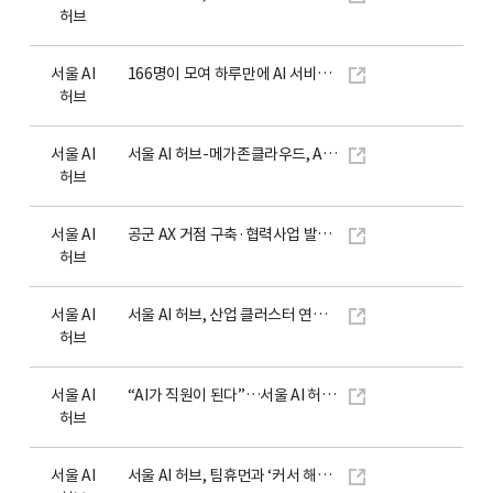
허브
서울 AI
166명이 모여 하루만에 AI 서비스 29개 만들었다
허브
서울 AI
서울 AI 허브-메가존클라우드, AI 산업 생태계 활성화 협력
허브
서울 AI
공군 AX 거점 구축·협력사업 발굴…서울 AI 허브-공군 협약
허브
서울 AI
서울 AI 허브, 산업 클러스터 연계 협력 확대…피지컬 AI 생태계 구축
허브
서울 AI
“AI가 직원이 된다”…서울 AI 허브 “AI-네이티브 CEO 과정에 270명 몰려”
허브
서울 AI
서울 AI 허브, 팀휴먼과 ‘커서 해커톤’ 개최…공공데이터 활용 도시문제 해결