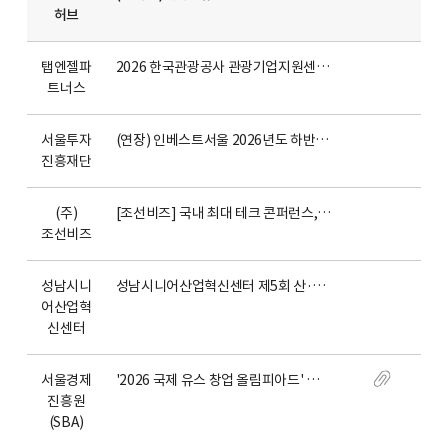
허브
탭엔젤파
2026 한국관광공사 관광기업지원센터 관광기업 역량강화 3차 교육
트너스
서울투자
(연장) 인베스트서울 2026년도 하반기 Core기업 모집 안내
진흥재단
(주)
[조선비즈] 국내 최대 테크 콘퍼런스, '스마트클라우드쇼 2026' 개최 안내
조선비즈
성남시니
성남시니어산업혁신센터 제5회 산·학·연·관 네트워크 포럼
어산업혁
신센터
서울경제
'2026 국제 유스 창업 올림피아드' 모집 안내
진흥원
(SBA)