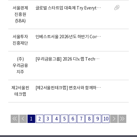
서울경제
글로벌 스타트업 대축제 Try Everything 행사 안내
진흥원
(SBA)
서울투자
인베스트서울 2026년도 하반기 Core기업 모집 안내
진흥재단
(주)
[우리금융그룹] 2026 디노랩 Tech센터 1기 스타트업 모집(~8/2)
우리금융
지주
제2서울핀
[제2서울핀테크랩] 변호사와 함께하는 CONNECT+ 네트워킹 2회차 참여기업 모집
테크랩
1
2
3
4
5
6
7
8
9
10