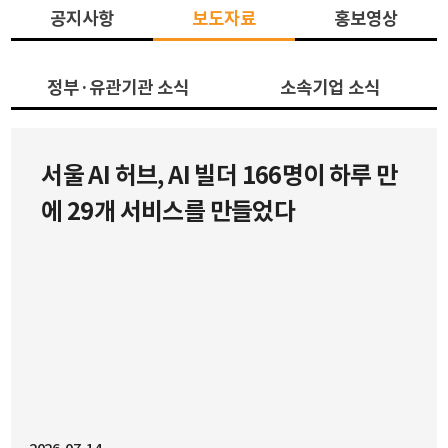
[피아스페이스] 태국 PTTOR과 ‘카페
[소식][서울 AI 허브] Cursor
서울 AI 허브, AI 빌더 166명이 하루 만
아마존’ AI 전환 실증
Hackathon Seoul vol.3 성황리 종
에 29개 서비스를 만들었다
료 (67명의 AI 빌더와 함께한 현장)
안녕하세요, 서울 AI 허브입니다.서울 AI 허브는 글로벌
AI 코딩 플랫폼 Cursor, AI 빌더 커뮤니티 Team Human
과 함께 진행한 『Cursor Hackathon Seoul vol.3』를
성공적으로 마무리하였습니다.166명의 신청자 중 선발된
67명의 AI 빌더(개발자, 기획자, 디자이너, 학생, 창업가
등)가 참여하여 총 29개 팀이 생성형 AI를 활용한 혁신적
인 아이디어를 선보였습니다.참가팀들은 AI Agent, 생산