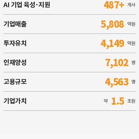
487+
AI 기업 육성·지원
개사
5,808
기업매출
억원
4,149
투자유치
억원
7,102
인재양성
명
4,563
고용규모
명
1.5
기업가치
약
조원