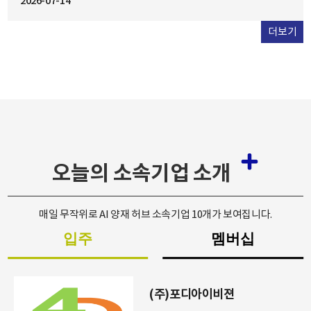
2026-07-14
2026.07.22
2026.07.21
성 도구, 금융, 리테일, 공공서비스는 물론, 서울시...
기
더보기
오늘의 소속기업 소개
매일 무작위로 AI 양재 허브 소속기업 10개가 보여집니다.
입주
멤버십
(주)포디아이비젼