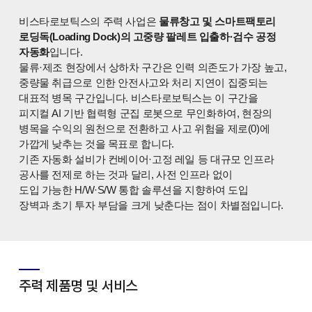
비스타
로보틱스의 주력 사업은
물류창고 및 스마트팩토리
로딩독(Loading Dock)의 고중량 팔레트 입출하·검수 공정
자동화
입니다.
물류
·제조 현장에서
상하차 구간은 인력 의존도가
가장 높고,
중량물
취급으로 인한 안전사고와 처리
지연이 집중되는
대표적
병목 구간입니다.
비스타로보틱스는 이 구간을
피지컬
AI 기반 협력형 군집
로봇으로 무인화하여,
현장의
병목을 수익의
원천으로 전환하고 사고
위험을 제로(0)에
가깝게
낮추는 것을 목표로 합니다.
기존 자동화 설비가
컨베이어·고정 레일 등 대규모
인프라
공사를 전제로
하는 것과 달리, 사전
인프라 없이
도입
가능한
H/W·S/W 통합 솔루션을
지향하여 도입
장벽과
초기 투자 부담을 크게
낮춘다는 점이
차별점입니다.
주력 제품명 및 서비스