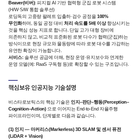
Beaver(비버)
: 피지컬 AI 기반 협력형 군집 로봇 시스템
(H/W·S/W 통합 솔루션)
로딩독의 고중량 팔레트 입출하·검수 공정을
100%
무인화
하며, 동일 공정 대비
처리 속도를 5배 이상
향상시키는
것을 핵심 성능 지표로 합니다. 단일 고가 대형 장비에
의존하지 않고, 비교적 표준화된 로봇 다수가 협력(군집)하는
방식이므로 현장 규모와 물동량에 따라 로봇 대수를 가감하는
유연한 확장이 가능합니다.
서비스:
솔루션 공급에 더해, 현장 운영·유지보수와 연계한
운영 모델(예: RaaS 구독형 등)로 확장할 수 있는 구조입니다.
핵심보유 인공지능 기술설명
비스타로보틱스의 핵심 기술은
인지–판단–행동(Perception–
Cognition–Action)
으로 이어지는 End-to-End 자율주행
파이프라인이며, 단계별로 다음과 같습니다
.
(1) 인지 — 마커리스(Markerless) 3D SLAM 및 센서 퓨전
(LiDAR + Vision)