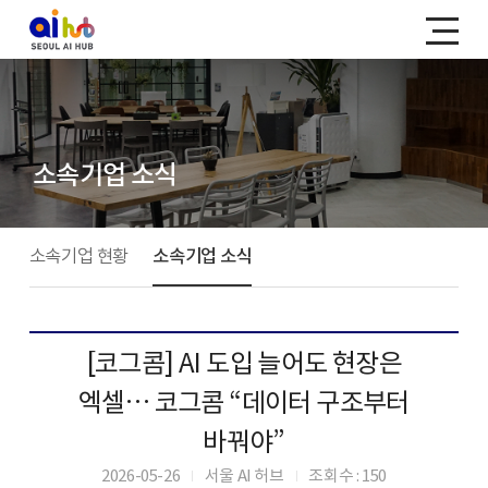
소속기업 소식
소속기업 현황
소속기업 소식
[코그콤] AI 도입 늘어도 현장은
엑셀… 코그콤 “데이터 구조부터
바꿔야”
2026-05-26
서울 AI 허브
조회수 : 150
|
|