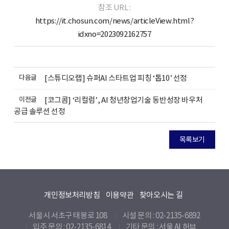
참조 URL :
https://it.chosun.com/news/articleView.html?
idxno=2023092162757
다음글
[스튜디오랩] 슈퍼AI 스타트업 피칭 ‘톱10’ 선정
이전글
[코그콤] ‘리컬럼’, AI 청년창업기술 동반성장 바우처
공급 솔루션 선정
목록보기
개인정보처리방침
이용약관
찾아오시는 길
서울시 서초구 태봉로 108
시설 문의 : 02-2135-6892
입주 문의 : 02-2135-6814
기타 문의 :
서울 AI 허브