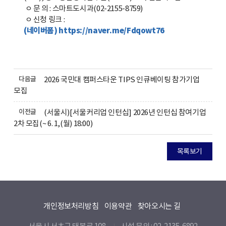
ㅇ 문 의
:
스마트도시과
(02-2155-8759)
ㅇ 신청 링크
:
(
네이버폼
)
https://naver.me/Fdqowt76
다음글
2026 국민대 캠퍼스타운 TIPS 인큐베이팅 참가기업
모집
이전글
(서울시)[서울커리업 인턴십] 2026년 인턴십 참여기업
2차 모집(~ 6. 1,(월) 18:00)
목록보기
개인정보처리방침
이용약관
찾아오시는 길