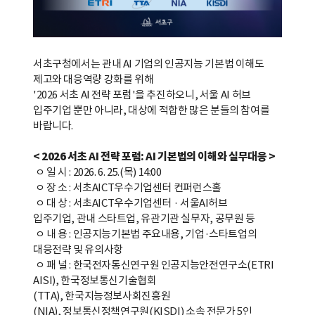
서초구청에서는 관내 AI 기업의 인공지능 기본법 이해도
제고와 대응역량 강화를 위해
'2026 서초 AI 전략 포럼'을 추진하오니, 서울 AI 허브
입주기업 뿐만 아니라, 대상에 적합한 많은 분들의 참여를
바랍니다.
< 2026
서초
AI
전략 포럼
: AI
기본법의 이해와 실무대응
>
ㅇ 일 시
: 2026. 6. 25.(
목
) 14:00
ㅇ 장 소
:
서초
AICT
우수기업센터 컨퍼런스홀
ㅇ 대 상
:
서초
AICT
우수기업센터 · 서울
AI
허브
입주기업
,
관내 스타트업
,
유관기관 실무자
,
공무원 등
ㅇ 내 용
:
인공지능기본법 주요내용
,
기업·스타트업의
대응전략 및 유의사항
ㅇ 패 널
:
한국전자통신연구원 인공지능안전연구소
(ETRI
AISI),
한국정보통신기술협회
(TTA),
한국지능정보사회진흥원
(NIA),
정보통신정책연구원
(KISDI)
소속 전문가
5
인